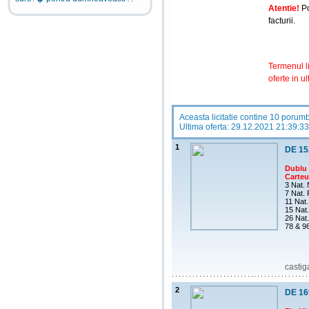
Atentie!
Po
facturii.
Termenul li
oferte in ul
Aceasta licitatie contine 10 porum
Ultima oferta: 29.12.2021 21:39:33
1
DE 15
Dublu 
Carteus
3 Nat.
7 Nat.
11 Nat.
15 Nat.
26 Nat
78 & 9
castig
2
DE 16