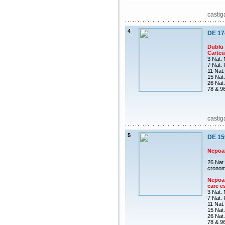
castig
4
DE 17
Dublu 
Carteus
3 Nat.
7 Nat.
11 Nat.
15 Nat.
26 Nat
78 & 9
castig
5
DE 15
Nepoa
26 Nat
cronome
Nepoat
care es
3 Nat.
7 Nat.
11 Nat.
15 Nat.
26 Nat
78 & 9