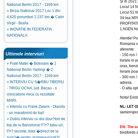
Și în 2021:
National Berlin 2017 - 1169 km
Locul 14 N
» Birzai National 2017 Loc 1 din
Locul 51 N
4,620 porumbei 1.237 km � Calin
34-lea NPO
Virgil - Braila
PROFITATI
1 AGEN N
» INOVATIE IN FEDERATIA
NATIONALA
Atentie! P
Romania va 
aferente:
Ultimele interviuri
- 150 ron /
livrare in p
» Fratii Matei � Botosani � 1
oras, benzi
National Berlin Yarlingi � 2
livrare poa
National Berlin 2017 - 1169 km
- 300 ron /
» INTERVIU CU S�RBU TIBERIU
adresa.
- O alta op
- TIRGU OCNA, jud. Bacau - o
crescatorie mica cu rezultate
Nota! Exis
MARI.
NL: LET O
» Interviu cu Frank Zwiers - Olanda
samenspraa
- un maratonist de top!
» Dublu interviu cu doi zbur?tori de
top de la Barcelona! F?r? tabu-uri,
EN: The au
f?r? secrete, totul �direct de la
bird/birds 
surs?� pentru dumneavoastr?!