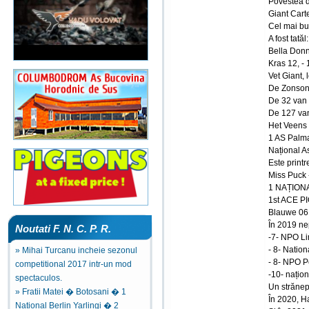
Povestea d
Giant Cart
Cel mai bu
A fost tatăl:
Bella Donn
Kras 12, - 
Vet Giant, 
De Zonson
De 32 van 
De 127 van
Het Veens 
1 AS Palm
Național A
Este printre
Miss Puck -
1 NAȚIONA
1st ACE P
Blauwe 06
În 2019 ne
Noutati F. N. C. P. R.
-7- NPO Li
- 8- Nation
» Mihai Turcanu incheie sezonul
- 8- NPO P
competitional 2017 intr-un mod
-10- națio
spectaculos.
Un strănep
» Fratii Matei � Botosani � 1
În 2020, H
National Berlin Yarlingi � 2