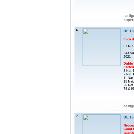
castig
super
6
DE 18
Fiica d
67 NPO
343 Na
2021
Dublu 
Carte
3 Nat.
7 Nat.
11 Nat.
15 Nat.
26 Nat
78 & 9
castig
7
DE 16
Nepoat
Giant 
tata la