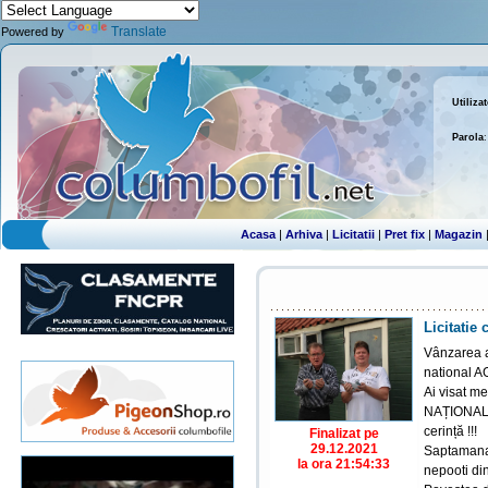
Translate
Powered by
Utiliza
Parola
:
Acasa
|
Arhiva
|
Licitatii
|
Pret fix
|
Magazin
Licitatie
Vânzarea a
national 
Ai visat 
NAȚIONAL s
cerință !!!
Finalizat pe
29.12.2021
Saptamana 
la ora 21:54:33
nepooti d