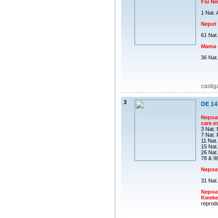
Fiu N
1 Nat.
Nepot 
61 Nat
Mama e
36 Nat
castig
3
DE 14
Nepoat
care es
3 Nat.
7 Nat.
11 Nat.
15 Nat.
26 Nat
78 & 9
Nepoat
31 Nat
Nepoa
Kweke
reprod