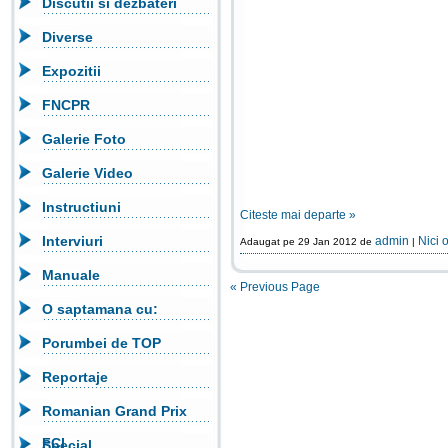
Discutii si dezbateri
Diverse
Expozitii
FNCPR
Galerie Foto
Galerie Video
Instructiuni
Citeste mai departe »
Interviuri
admin
Nici 
Adaugat pe 29 Jan 2012 de
|
Manuale
« Previous Page
O saptamana cu:
Porumbei de TOP
Reportaje
Romanian Grand Prix
FCI
Special