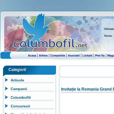
Utilizato
Parola
:
|
|
|
|
|
|
Acasa
Arhiva
Competitie
Asociatii
Licitatii
Pret fix
Maga
Categorii
Articole
Campanii
Invitație la Romania Grand 
Columbofili
Concursuri