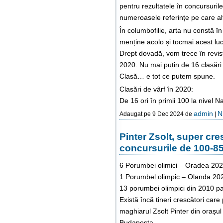
pentru rezultatele în concursurile
numeroasele referințe pe care al
În columbofilie, arta nu constă în
menține acolo și tocmai acest luc
Drept dovadă, vom trece în revist
2020. Nu mai puțin de 16 clasări 
Clasă… e tot ce putem spune.
Clasări de vârf în 2020:
De 16 ori în primii 100 la nivel N
admin
N
Adaugat pe 9 Dec 2024 de
|
Pinter Zsolt, super cre
concursurile de 100-8
6 Porumbei olimici – Oradea 20
1 Porumbel olimpic – Olanda 20
13 porumbei olimpici din 2010 pa
Există încă tineri crescători care
maghiarul Zsolt Pinter din orașul
Budapesta.