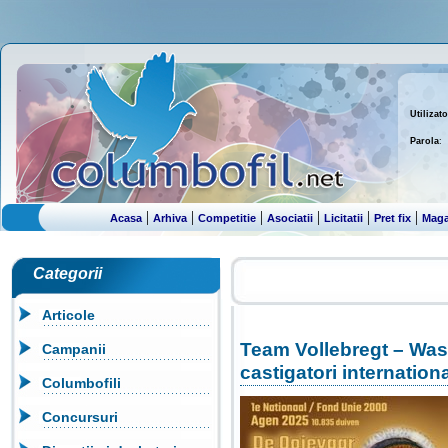
Utilizato
Parola
:
|
|
|
|
|
|
Acasa
Arhiva
Competitie
Asociatii
Licitatii
Pret fix
Maga
Categorii
Articole
Team Vollebregt – Was
Campanii
castigatori internationa
Columbofili
Concursuri