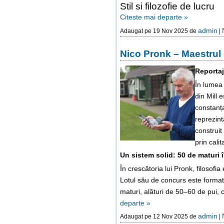
Stil si filozofie de lucru
Citeste mai departe »
admin
Adaugat pe 19 Nov 2025 de
|
Nico Pronk – Maestrul
Reportaj
În lumea 
din Mill 
constanța
reprezint
construit
prin cali
Un sistem solid: 50 de maturi 
În crescătoria lui Pronk, filosofia
Lotul său de concurs este format
maturi, alături de 50–60 de pui, c
departe »
admin
Adaugat pe 12 Nov 2025 de
|