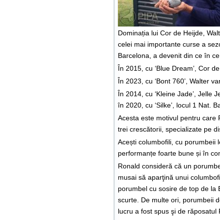
Dominația lui Cor de Heijde, Walt
celei mai importante curse a sezo
Barcelona, a devenit din ce în ce
În 2015, cu ‘Blue Dream’, Cor de
În 2023, cu ‘Bont 760’, Walter v
În 2014, cu ‘Kleine Jade’, Jelle J
în 2020, cu ‘Silke’, locul 1 Nat. 
Acesta este motivul pentru care 
trei crescătorii, specializate pe d
Acești columbofili, cu porumbeii 
performanțe foarte bune și în co
Ronald consideră că un porumbel
musai să aparţină unui columbofi
porumbel cu sosire de top de la 
scurte. De multe ori, porumbeii 
lucru a fost spus şi de răposatu