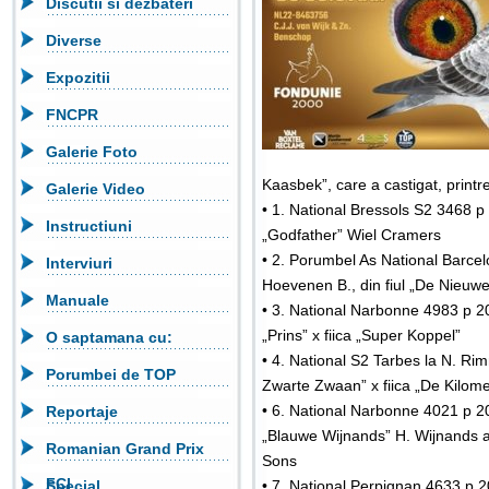
Discutii si dezbateri
Diverse
Expozitii
FNCPR
Galerie Foto
Kaasbek”, care a castigat, printre
Galerie Video
• 1. National Bressols S2 3468 p 
Instructiuni
„Godfather” Wiel Cramers
• 2. Porumbel As National Barce
Interviuri
Hoevenen B., din fiul „De Nieuw
Manuale
• 3. National Narbonne 4983 p 20
„Prins” x fiica „Super Koppel”
O saptamana cu:
• 4. National S2 Tarbes la N. R
Porumbei de TOP
Zwarte Zwaan” x fiica „De Kilome
• 6. National Narbonne 4021 p 202
Reportaje
„Blauwe Wijnands” H. Wijnands 
Romanian Grand Prix
Sons
FCI
Special
• 7. National Perpignan 4633 p 2