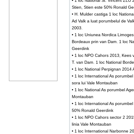
• 1 loc National St. Vincent ZLU
Stien, Stien este 50% Ronald Ge
• H. Mulder castiga 1 loc Nation
Ad Valk a luat porumbelul de Val
2003.
• 1 loc Uniunea Nordica Limoges 
Bordeaux prin van Dam. 1 loc N
Geerdink
• 1 loc NPO Cahors 2013, Kees va
T. van Dam. 1 loc National Bor
• 1 loc National Perpignan 2014 A
• 1 loc International As porumbe
sora lui Vale Montauban
• 1 loc National As porumbel Agen
Montauban
• 1 loc International As porumb
50% Ronald Geerdink
• 1 loc NPO Cahors sector 2 20
linia Vale Montauban
• 1 loc International Narbonne 2