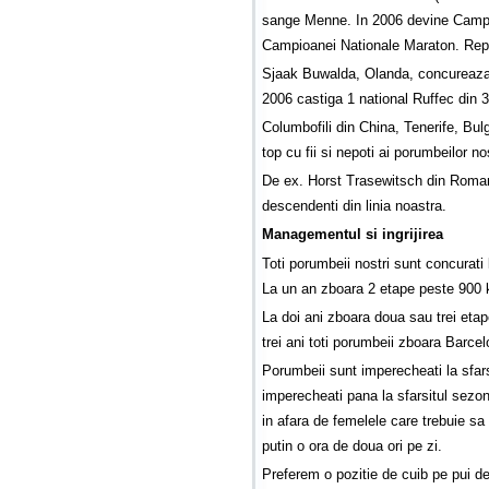
sange Menne. In 2006 devine Campi
Campioanei Nationale Maraton. Repr
Sjaak Buwalda, Olanda, concureaza fa
2006 castiga 1 national Ruffec din 3
Columbofili din China, Tenerife, Bulg
top cu fii si nepoti ai porumbeilor nos
De ex. Horst Trasewitsch din Roman
descendenti din linia noastra.
Managementul si ingrijirea
Toti porumbeii nostri sunt concurati
La un an zboara 2 etape peste 900
La doi ani zboara doua sau trei eta
trei ani toti porumbeii zboara Barce
Porumbeii sunt imperecheati la sfarsit
imperecheati pana la sfarsitul sezon
in afara de femelele care trebuie sa 
putin o ora de doua ori pe zi.
Preferem o pozitie de cuib pe pui de