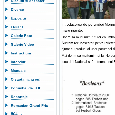
Discutii si dezbateri
Diverse
Expozitii
introducerea de porumbei Menne i
FNCPR
mare inainte.
Galerie Foto
Dorim sa multumim tuturor columbofili
Suntem recunoscatori pentru prieten
Galerie Video
ajutat cu produsi ai unor porumbei de
Instructiuni
Mai dorim sa multumim si lui
Herber
Interviuri
locului 1 National si 2 International
Manuale
O saptamana cu:
Porumbei de TOP
Reportaje
Romanian Grand Prix
FCI
Special