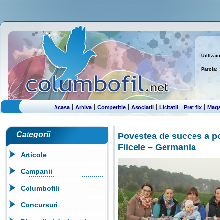
Utilizato
Parola
:
|
|
|
|
|
|
Acasa
Arhiva
Competitie
Asociatii
Licitatii
Pret fix
Maga
Categorii
Povestea de succes a p
Fiicele – Germania
Articole
Campanii
Columbofili
Concursuri