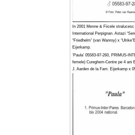
In 2001 Menne & Fiicele stralucesc 
International Perpignan. Astazi “Se
“Friedhelm” (van Wanroy) x “Ulrike”
Eijerkamp.
‘Paula’ 05583-97-260, PRIMUS-INTE
femele) Cureghem-Centre pe 4 ani B
J. Aarden de la Fam. Eijerkamp x 0