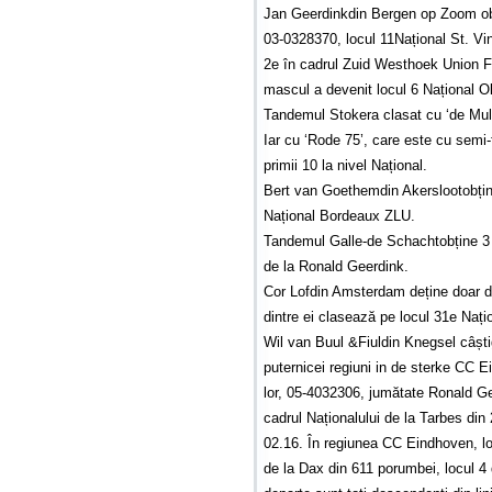
Jan Geerdinkdin Bergen op Zoom obț
03-0328370, locul 11Național St. Vin
2e în cadrul Zuid Westhoek Union F
mascul a devenit locul 6 Național Ol
Tandemul Stokera clasat cu ‘de Muller
Iar cu ‘Rode 75’, care este cu semi-
primii 10 la nivel Național.
Bert van Goethemdin Akerslootobține
Național Bordeaux ZLU.
Tandemul Galle-de Schachtobține 3 c
de la Ronald Geerdink.
Cor Lofdin Amsterdam deține doar do
dintre ei clasează pe locul 31e Nați
Wil van Buul &Fiuldin Knegsel câștig
puternicei regiuni in de sterke CC
lor, 05-4032306, jumătate Ronald Ge
cadrul Naționalului de la Tarbes din 
02.16. În regiunea CC Eindhoven, lo
de la Dax din 611 porumbei, locul 4