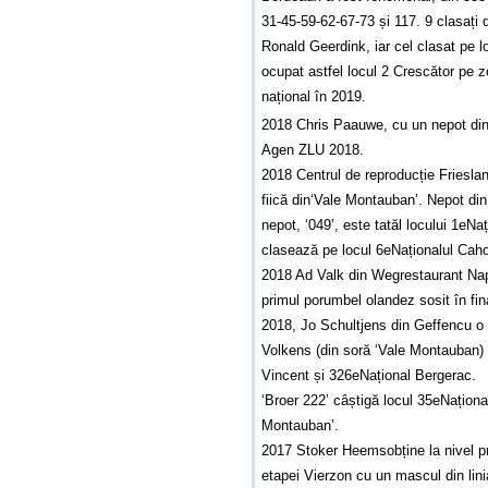
31-45-59-62-67-73 și 117. 9 clasați d
Ronald Geerdink, iar cel clasat pe l
ocupat astfel locul 2 Crescător pe zo
național în 2019.
2018 Chris Paauwe, cu un nepot din
Agen ZLU 2018.
2018 Centrul de reproducție Frieslan
fiică din‘Vale Montauban’. Nepot di
nepot, ‘049’, este tatăl locului 1eNaț
clasează pe locul 6eNaționalul Cahor
2018 Ad Valk din Wegrestaurant Na
primul porumbel olandez sosit în fina
2018, Jo Schultjens din Geffencu o 
Volkens (din soră ‘Vale Montauban) 
Vincent și 326eNațional Bergerac.
‘Broer 222’ câștigă locul 35eNațional
Montauban’.
2017 Stoker Heemsobține la nivel pr
etapei Vierzon cu un mascul din lini