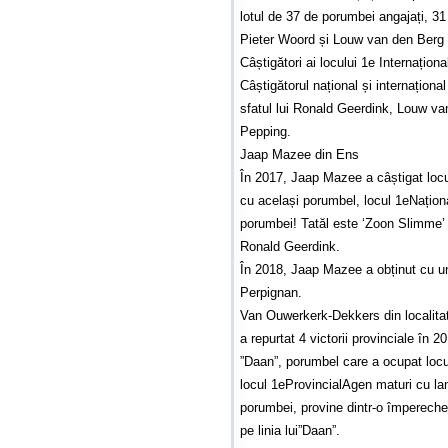
lotul de 37 de porumbei angajați, 31
Pieter Woord și Louw van den Berg 
Câștigători ai locului 1e Internațio
Câștigătorul național și internaționa
sfatul lui Ronald Geerdink, Louw va
Pepping.
Jaap Mazee din Ens
În 2017, Jaap Mazee a câștigat loc
cu același porumbel, locul 1eNaționa
porumbei! Tatăl este ‘Zoon Slimme’
Ronald Geerdink.
În 2018, Jaap Mazee a obținut cu un
Perpignan.
Van Ouwerkerk-Dekkers din localit
a repurtat 4 victorii provinciale în 2
”Daan”, porumbel care a ocupat locul
locul 1eProvincialAgen maturi cu lan
porumbei, provine dintr-o împerech
pe linia lui”Daan”.