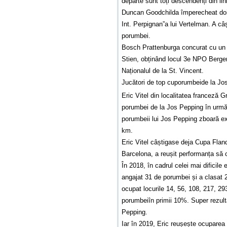
departe sunt toți descendenți din lin
Duncan Goodchilda împerecheat doi 
Int. Perpignan”a lui Vertelman. A câș
porumbei.
Bosch Prattenburga concurat cu un n
Stien, obținând locul 3e NPO Bergera
Naționalul de la St. Vincent.
Jucători de top cuporumbeide la Jo
Eric Vitel din localitatea franceză G
porumbei de la Jos Pepping în urmă
porumbeii lui Jos Pepping zboară ex
km.
Eric Vitel câștigase deja Cupa Flan
Barcelona, a reușit performanța să 
În 2018, în cadrul celei mai dificile 
angajat 31 de porumbei și a clasat 23
ocupat locurile 14, 56, 108, 217, 29
porumbeiîn primii 10%. Super rezult
Pepping.
Iar în 2019, Eric reușește ocuparea 