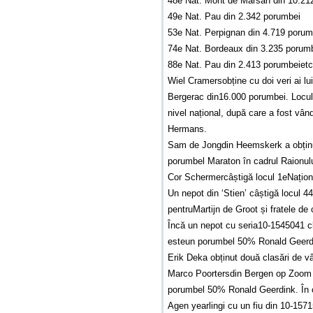
48e Nat. Mont de Marsan din 10.21
49e Nat. Pau din 2.342 porumbei
53e Nat. Perpignan din 4.719 porum
74e Nat. Bordeaux din 3.235 porum
88e Nat. Pau din 2.413 porumbeietc
Wiel Cramersobține cu doi veri ai lu
Bergerac din16.000 porumbei. Locul 
nivel național, după care a fost vân
Hermans.
Sam de Jongdin Heemskerk a obținut
porumbel Maraton în cadrul Raionul
Cor Schermercâștigă locul 1eNațion
Un nepot din ‘Stien’ câștigă locul 4
pentruMartijn de Groot și fratele de 
Încă un nepot cu seria10-1545041 cl
esteun porumbel 50% Ronald Geerd
Erik Deka obținut două clasări de v
Marco Poortersdin Bergen op Zoom o
porumbel 50% Ronald Geerdink. În c
Agen yearlingi cu un fiu din 10-157