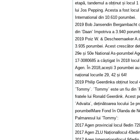
etapă, tandemul a obținut și locul 1
lui Jos Pepping. Acesta a fost locu
International din 10.610 porumbei.
2019 Bob Jansendin Bergambacht obț
din ‘Daan’ împotriva a 3.940 porumbe
2019 Poiz W. & Descheemaeker A.din
3.935 porumbei. Acest crescător deț
29e și 50e National As-porumbel Age
17-3080685 a câștigat în 2018 locul 
Agen. În 2018,acești 3 porumbei au f
național locurile 29, 42 și 64!
2019 Philip Geerdinka obținut locu
´Tommy´. ´Tommy´ este un fiu din ´Ro
fratele lui Ronald Geerdink. Acest 
´Advaita´, deținătoarea locului 1e pr
porumbelMare Fond în Olanda de No
Palmaresul lui ‘Tommy’:
2017 Agen provincial locul 8edin 7
2017 Agen ZLU Naționallocul 43edi
2017 Agen Internaționallocul 94edi