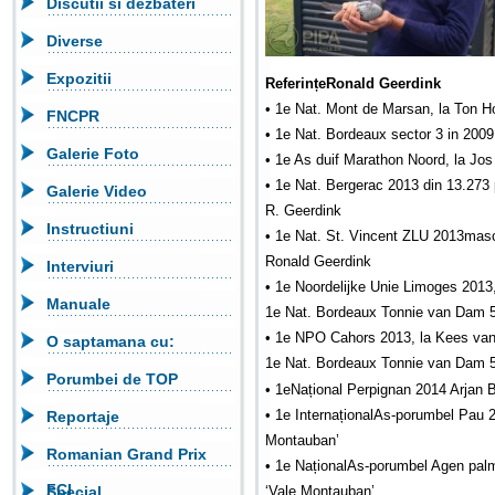
Discutii si dezbateri
Diverse
Expozitii
ReferințeRonald Geerdink
• 1e Nat. Mont de Marsan, la Ton Ho
FNCPR
• 1e Nat. Bordeaux sector 3 in 200
Galerie Foto
• 1e As duif Marathon Noord, la Jo
• 1e Nat. Bergerac 2013 din 13.273
Galerie Video
R. Geerdink
Instructiuni
• 1e Nat. St. Vincent ZLU 2013mascu
Ronald Geerdink
Interviuri
• 1e Noordelijke Unie Limoges 2013
Manuale
1e Nat. Bordeaux Tonnie van Dam 
• 1e NPO Cahors 2013, la Kees van 
O saptamana cu:
1e Nat. Bordeaux Tonnie van Dam 
Porumbei de TOP
• 1eNațional Perpignan 2014 Arjan Be
• 1e InternaționalAs-porumbel Pau 
Reportaje
Montauban’
Romanian Grand Prix
• 1e NaționalAs-porumbel Agen palma
FCI
Special
‘Vale Montauban’