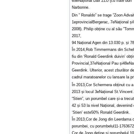
65eNațional Dax ZLU (cu frate bun ‘
Narbonne.
Din ” Ronaldo” se trage ”Zoon Advait
1eprovincialBergerac, 7eNațional și
2008). Philip obține cu al său ”Tom
2017,
94 Național Agen din 13.030 p. și 7
În 2014,Rob Timmermans din Schell
fiu din ‘Ronald Geerdink duivin’ obți
Provincial,37eNațional Pau și48eNa
Geerdink. Ulterior, acest zburător d
cadrul maratoanelor cu lansare la p
În 2013,Cor Schermera obținut cu a 
2013 și locul 3eNațional St.Vincent 
“Stien”, un porumbel care și-a trecu
42 și 53 la nivel Național, devenin
‘Stien’ este50% Ronald Geerdink.
În 2013,Cor de Jong din Leerdama ob
porumbei, cu porumbelul11-1763672.
Cor de Jong deține și porumbelul 10