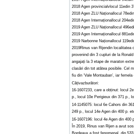
2018 Agen provincialvlocul 11edin 
2018 Agen ZLU Naționallocul 78edi
2018 Agen Internaționallocul 204ed
2019 Agen ZLU Naționallocul 496ed
2019 Agen Internaționallocul 881ed
2019 Narbonne Naționallocul 119ed
2019Rinus van Rijendin localitatea 
provenind din 3 cupluri de la Ronald
angajați la 3 etape de maraton extr
clasări din tot atâtea posibile. Cel
fiu din ‘Vale Montauban’, iar femela e
Câțivazburători:
16-1607233, care a obținut: locul 2
p., locul 10e Perigieux din 371 p., 
14-1145075: locul 6e Cahors din 361 
249 p., locul 14e Agen din 400 p. et
16-1607196: locul 4e Agen din 400 p.
În 2019, Rinus van Rijen a avut sosi
Bordeaux a fost fenomenal, din 533 