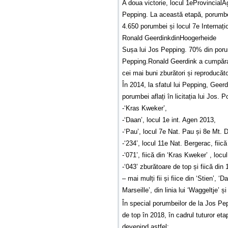
A doua victorie, locul 1eProvincialA
Pepping. La această etapă, porumbel
4.650 porumbei și locul 7e Internaț
Ronald GeerdinkdinHoogerheide
Sușa lui Jos Pepping. 70% din poru
Pepping.Ronald Geerdink a cumpărat 
cei mai buni zburători și reproducăto
În 2014, la sfatul lui Pepping, Geerd
porumbei aflați în licitația lui Jos.
-‘Kras Kweker’,
-‘Daan’, locul 1e int. Agen 2013,
-‘Pau’, locul 7e Nat. Pau și 8e Mt.
-‘234’, locul 11e Nat. Bergerac, fiic
-‘071’, fiică din ‘Kras Kweker’ , loc
-‘043’ zburătoare de top și fiică di
– mai mulți fii și fiice din ‘Stien’,
Marseille’, din linia lui ‘Waggeltje’ 
În special porumbeilor de la Jos P
de top în 2018, în cadrul tuturor eta
devenind astfel: