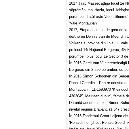
2017 Jaap Mazeecâțtigă locul 1e N
săptămâni mai târziu, locul 1eNațion
porumbei! Tatăl este ‘Zoon Slimme’ d
‘Vale Montauban’
2017, Etapa deosebit de grea de la D
deArie en Dennis van de Meer din Ut
Volkens și provine din linia lui ´Va
pe locul 14eNațional Bergerac, 48eN
porumbei, plus locul 1e Sector 3 de
În 2016,Gerrit van Vlisterencâștigă l
Bergerac din 2.350 porumbei, cu po
În 2016,Simon Schoonen din Bergen
Ronald Geerdink. Printre aceștia se
Montauban’ , 11-1693970 ‘Kleindoch
4303045 ‘Meirlaen duivin’, femelă d
Datorită acestei infuzii, Simon Sc
nivelul regiunii Brabant. (1.547 cre
În 2015,Tandemul Groot-Leijena obț
‘Ronaldinho’ (direct Ronald Geerdink