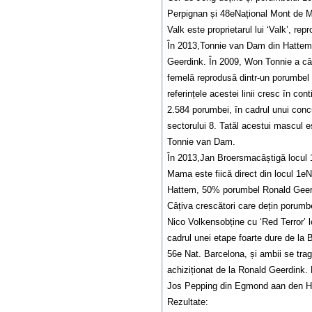
Perpignan și 48eNațional Mont de Ma
Valk este proprietarul lui ‘Valk’, r
În 2013,Tonnie van Dam din Hattema
Geerdink. În 2009, Won Tonnie a câș
femelă reprodusă dintr-un porumbel d
referințele acestei linii cresc în c
2.584 porumbei, în cadrul unui conc
sectorului 8. Tatăl acestui mascul e
Tonnie van Dam.
În 2013,Jan Broersmacâștigă locul
Mama este fiică direct din locul 1e
Hattem, 50% porumbel Ronald Geer
Câțiva crescători care dețin porum
Nico Volkensobține cu ‘Red Terror’ l
cadrul unei etape foarte dure de la B
56e Nat. Barcelona, și ambii se tra
achiziționat de la Ronald Geerdink. 
Jos Pepping din Egmond aan den Hoe
Rezultate: