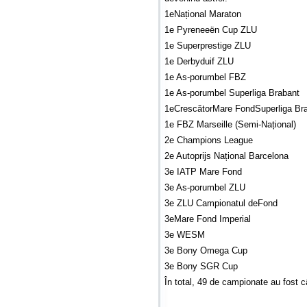
1eNațional Maraton
1e Pyreneeën Cup ZLU
1e Superprestige ZLU
1e Derbyduif ZLU
1e As-porumbel FBZ
1e As-porumbel Superliga Brabant
1eCrescătorMare FondSuperliga Br
1e FBZ Marseille (Semi-Național)
2e Champions League
2e Autoprijs Național Barcelona
3e IATP Mare Fond
3e As-porumbel ZLU
3e ZLU Campionatul deFond
3eMare Fond Imperial
3e WESM
3e Bony Omega Cup
3e Bony SGR Cup
În total, 49 de campionate au fost c