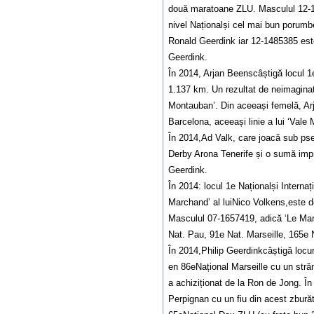
două maratoane ZLU. Masculul 12-148
nivel Naționalși cel mai bun porumb
Ronald Geerdink iar 12-1485385 este
Geerdink.
În 2014, Arjan Beenscâștigă locul 1e
1.137 km. Un rezultat de neimaginat,
Montauban’. Din aceeași femelă, Ar
Barcelona, aceeași linie a lui ‘Vale
În 2014,Ad Valk, care joacă sub ps
Derby Arona Tenerife și o sumă im
Geerdink.
În 2014: locul 1e Naționalși Intern
Marchand’ al luiNico Volkens,este d
Masculul 07-1657419, adică ‘Le Marc
Nat. Pau, 91e Nat. Marseille, 165e 
În 2014,Philip Geerdinkcâștigă locu
en 86eNațional Marseille cu un stră
a achiziționat de la Ron de Jong. În 
Perpignan cu un fiu din acest zburăto