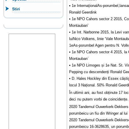
• 1e InternaționalAs-porumbel,lans
Stiri
Ronald Geerdink
• 1e NPO Cahors sector 2 2015, Co
Montauban’
• 1e Int. Narbonne 2015, la Levi van
luiNico Volkens, linie ‘Vale Montauba
1eAs-porumbel Agen pentru N. Vol
• 1e NPO Cahors sector 4 2015, la 
Montauban´
• 1e NPO Limoges și 1e Nat. St. Vi
Pepping cu descendenți Ronald Gee
• D. Hales Hockley din Essex câștig
locul 3 Național. 50% Ronald Geerdin
În ultimii ani, au fost obținute 17 lo
deci nu putem vorbi de coincidențe.
2020 Tandemul Ouwerkerk-Dekkers c
porumbeicu un fiu din Wringer al lu
2020 Tandemul Ouwerkerk-Dekkerscâ
porumbeicu 16-3628635, un porumbel