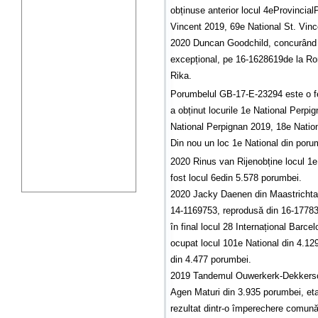
obținuse anterior locul 4eProvincia
Vincent 2019, 69e National St. Vinc
2020 Duncan Goodchild, concurând
excepțional, pe 16-1628619de la Ron
Rika.
Porumbelul GB-17-E-23294 este o fe
a obținut locurile 1e National Perpig
National Perpignan 2019, 18e Nation
Din nou un loc 1e National din poru
2020 Rinus van Rijenobține locul 1e
fost locul 6edin 5.578 porumbei.
2020 Jacky Daenen din Maastrichta 
14-1169753, reprodusă din 16-17783
în final locul 28 Internațional Bar
ocupat locul 101e National din 4.129
din 4.477 porumbei.
2019 Tandemul Ouwerkerk-Dekkerscâș
Agen Maturi din 3.935 porumbei, eta
rezultat dintr-o împerechere comună