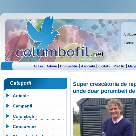
Utilizato
Parola
:
|
|
|
|
|
|
Acasa
Arhiva
Competitie
Asociatii
Licitatii
Pret fix
Maga
Categorii
Super crescătoria de re
unde doar porumbeii de
Articole
Campanii
Columbofili
Concursuri