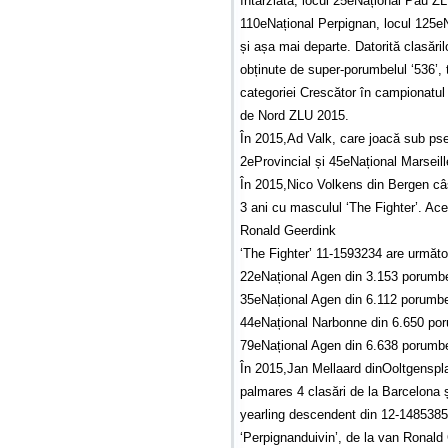
întârziată, locul 25eNațional Pau ZL
110eNațional Perpignan, locul 125e
și așa mai departe. Datorită clasări
obținute de super-porumbelul ‘536’
categoriei Crescător în campionatu
de Nord ZLU 2015.
În 2015,Ad Valk, care joacă sub ps
2eProvincial și 45eNațional Marsei
În 2015,Nico Volkens din Bergen câ
3 ani cu masculul ‘The Fighter’. Ace
Ronald Geerdink
‘The Fighter’ 11-1593234 are următo
22eNațional Agen din 3.153 porumb
35eNațional Agen din 6.112 porumbe
44eNațional Narbonne din 6.650 po
79eNațional Agen din 6.638 porumb
În 2015,Jan Mellaard dinOoltgensplaa
palmares 4 clasări de la Barcelona ș
yearling descendent din 12-1485385 ‘
‘Perpignanduivin’, de la van Ronald 