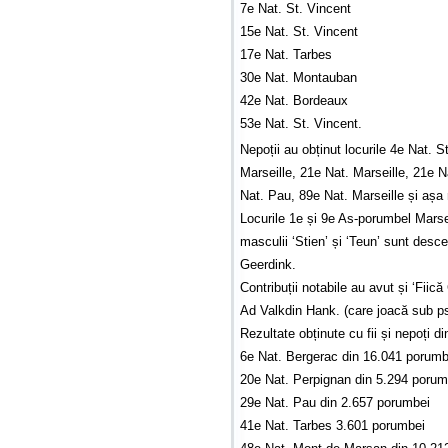
7e Nat. St. Vincent
15e Nat. St. Vincent
17e Nat. Tarbes
30e Nat. Montauban
42e Nat. Bordeaux
53e Nat. St. Vincent.
Nepoții au obținut locurile 4e Nat. 
Marseille, 21e Nat. Marseille, 21e 
Nat. Pau, 89e Nat. Marseille și așa
Locurile 1e și 9e As-porumbel Marsei
masculii ‘Stien’ și ‘Teun’ sunt desce
Geerdink.
Contribuții notabile au avut și ‘Fiic
Ad Valkdin Hank. (care joacă sub 
Rezultate obținute cu fii și nepoți d
6e Nat. Bergerac din 16.041 porumb
20e Nat. Perpignan din 5.294 porum
29e Nat. Pau din 2.657 porumbei
41e Nat. Tarbes 3.601 porumbei