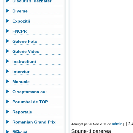
Discutii si dezbateri
Diverse
Expozitii
FNCPR
Galerie Foto
Galerie Video
Instructiuni
Interviuri
Manuale
O saptamana cu:
Porumbei de TOP
Reportaje
Romanian Grand Prix
admin
| 2,
Adaugat pe 26 Nov 2011 de
|
Spune-ti parerea
FCI
Special