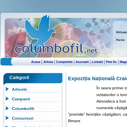
Utilizato
Parola
:
|
|
|
|
|
|
Acasa
Arhiva
Competitie
Asociatii
Licitatii
Pret fix
Maga
Categorii
Expoziția Națională Crai
În seara primei zi
Articole
vizitatorilor o t
Campanii
Atmosfera a fost 
numerele câștigă
Columbofili
”premiile” fericiților câștigători, 
Concursuri
filmare.