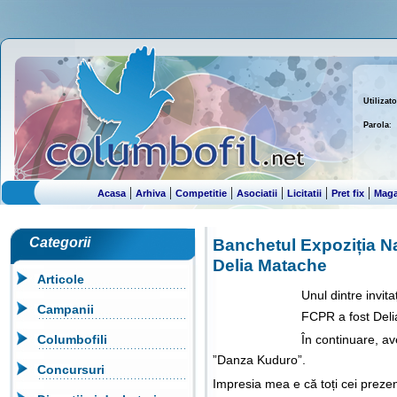
Utilizato
Parola
:
|
|
|
|
|
|
Acasa
Arhiva
Competitie
Asociatii
Licitatii
Pret fix
Maga
Categorii
Banchetul Expoziția Na
Delia Matache
Articole
Unul dintre invita
Campanii
FCPR a fost Del
Columbofili
În continuare, av
”Danza Kuduro”.
Concursuri
Impresia mea e că toți cei prezenți