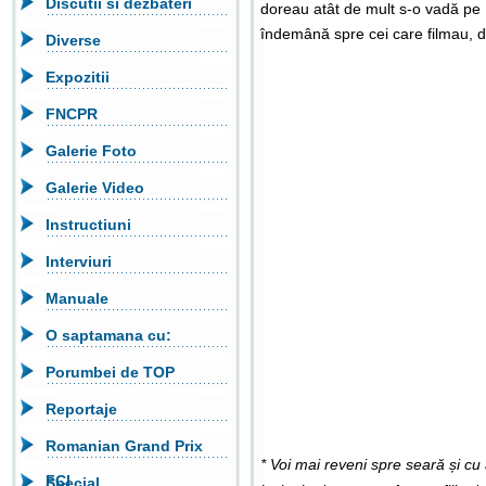
Discutii si dezbateri
doreau atât de mult s-o vadă pe 
îndemână spre cei care filmau, d
Diverse
Expozitii
FNCPR
Galerie Foto
Galerie Video
Instructiuni
Interviuri
Manuale
O saptamana cu:
Porumbei de TOP
Reportaje
Romanian Grand Prix
* Voi mai reveni spre seară și cu al
FCI
Special