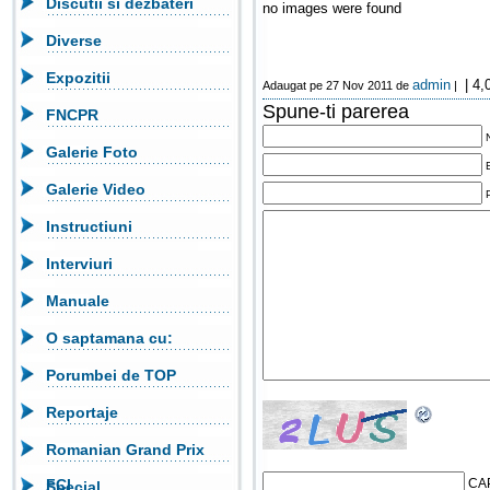
Discutii si dezbateri
no images were found
Diverse
Expozitii
admin
| 4,
Adaugat pe 27 Nov 2011 de
|
Spune-ti parerea
FNCPR
Galerie Foto
Galerie Video
Instructiuni
Interviuri
Manuale
O saptamana cu:
Porumbei de TOP
Reportaje
Romanian Grand Prix
FCI
CA
Special