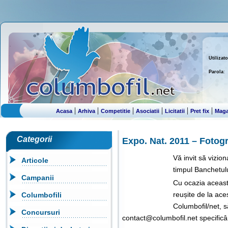
Utilizato
Parola
:
|
|
|
|
|
|
Acasa
Arhiva
Competitie
Asociatii
Licitatii
Pret fix
Maga
Categorii
Expo. Nat. 2011 – Fotogr
Vă invit să vizion
Articole
timpul Banchetul
Campanii
Cu ocazia aceasta
reușite de la aces
Columbofili
Columbofil/net, s
Concursuri
contact@columbofil.net specificân