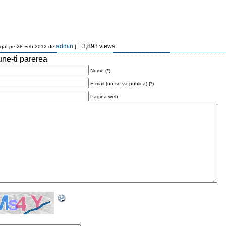
admin
| 3,898 views
gat pe 28 Feb 2012 de
|
ne-ti parerea
Nume (*)
E-mail (nu se va publica) (*)
Pagina web