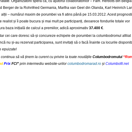
inătate. Organizatorii speră că, cu ajutorul colaboratorilor – Fam. Herbots din Belgia,
ed Berger de la Rohnfried Germania, Martha van Geel din Olanda, Karl Heinrich Lan
i alții – numărul maxim de porumbei va fi atins până pe 15.03.2012. Acest prognosti
e realist și îi poate bucura și mai mult pe participanți, deoarece fondurile totale vor
ura baza inițială de calcul a premiilor, adică aproximativ
37.400 €
.
ar cei care doresc să-și concureze echipele de porumbei la columbodromul afiliat 
ncă nu și-au rezervat participarea, sunt invitați să o facă înainte ca locurile disponib
ie epuizate!
continua să vă ținem la curent cu privire la toate noutățile
Columbodromului
“Rom
nd
Prix
FCI”
prin intermediu website-urilor
columbodromarad.ro
și
Columbofil.net