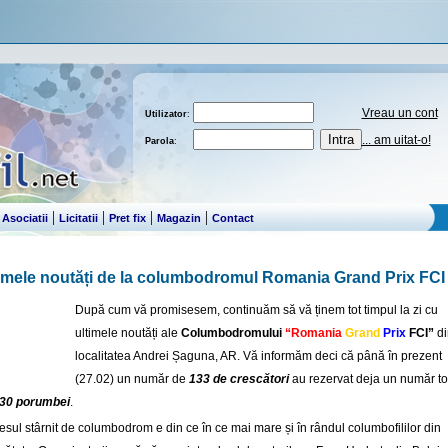
Vreau un cont
Utilizator
:
... am uitat-o!
Parola
:
|
|
|
|
|
Asociatii
Licitatii
Pret fix
Magazin
Contact
imele noutăți de la columbodromul Romania Grand Prix FCI
După cum vă promisesem, continuăm să vă ținem tot timpul la zi cu
ultimele noutăți ale
Columbodromului
“Romania
Grand
Prix
FCI”
di
localitatea Andrei Șaguna, AR. Vă informăm deci că până în prezent
(27.02) un număr de
133 de crescători
au rezervat deja un număr to
30 porumbei
.
resul stârnit de columbodrom e din ce în ce mai mare și în rândul columbofililor din