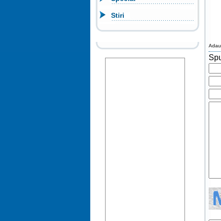
Stiri
Adau
Spu