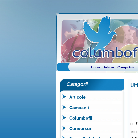
|
|
Acasa
Arhiva
Competitie
Categorii
Ult
Articole
Campanii
Columbofili
de
6
Concursuri
Inte