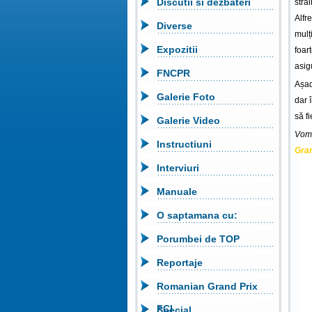
Discutii si dezbateri
stră
Alfr
Diverse
mulț
Expozitii
foart
asig
FNCPR
Așad
Galerie Foto
dar î
să f
Galerie Video
Vom 
Instructiuni
Gra
Interviuri
Manuale
O saptamana cu:
Porumbei de TOP
Reportaje
Romanian Grand Prix
FCI
Special