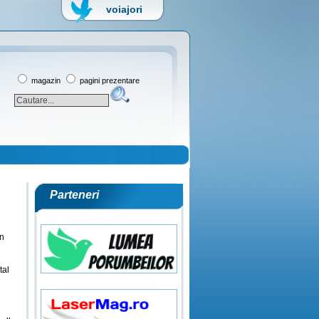
voiajori
magazin
pagini prezentare
Parteneri
n
tal