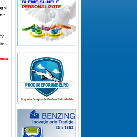
 dl.
g și
c e
FCI,
ile
ania