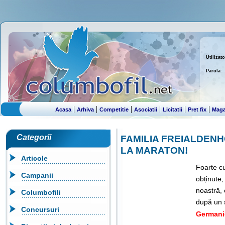
Utilizato
Parola
:
|
|
|
|
|
|
Acasa
Arhiva
Competitie
Asociatii
Licitatii
Pret fix
Maga
Categorii
FAMILIA FREIALDENH
LA MARATON!
Articole
Foarte cu
Campanii
obținute,
noastră, 
Columbofili
după un s
Concursuri
Germani