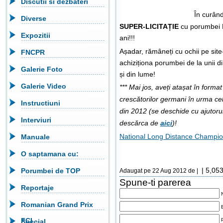
Discutii si dezbateri
În curând
Diverse
SUPER-LICITAȚIE
cu porumbei F
Expozitii
ani!!!
Așadar, rămâneți cu ochii pe site
FNCPR
achiziționa porumbei de la unii di
Galerie Foto
și din lume!
Galerie Video
*** Mai jos, aveți atașat în forma
crescătorilor germani în urma
Instructiuni
din 2012 (se deschide cu ajutoru
Interviuri
descărca de
aici
)!
National Long Distance Champi
Manuale
O saptamana cu:
| 5,053
Porumbei de TOP
Adaugat pe 22 Aug 2012 de |
Spune-ti parerea
Reportaje
Romanian Grand Prix
FCI
Special