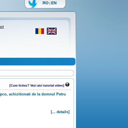
RO
EN
|
unt
[Cum licitez? Vezi aici tutorial video]
lepco, achizitionati de la domnul Petru
[... details]