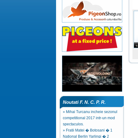
Noutati F. N. C. P. R.
» Mihai Turcanu incheie sezonul
competitional 2017 intr-un mod
spectaculos.
» Fratii Matei � Botosani � 1
National Berlin Yarlingi � 2