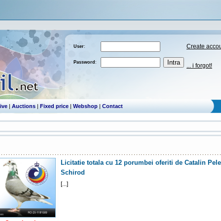
Create acco
User
:
Password
:
... i forgot!
ive
|
Auctions
|
Fixed price
|
Webshop
|
Contact
Licitatie totala cu 12 porumbei oferiti de Catalin Pe
Schirod
[...]