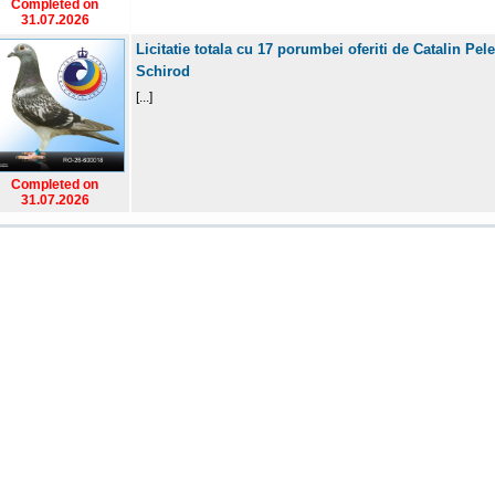
Completed on
31.07.2026
Licitatie totala cu 17 porumbei oferiti de Catalin Pel
Schirod
[...]
Completed on
31.07.2026