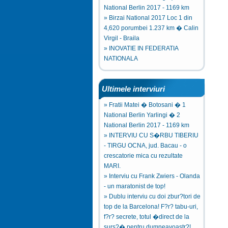
National Berlin 2017 - 1169 km
» Birzai National 2017 Loc 1 din
4,620 porumbei 1.237 km � Calin
Virgil - Braila
» INOVATIE IN FEDERATIA
NATIONALA
Ultimele interviuri
» Fratii Matei � Botosani � 1
National Berlin Yarlingi � 2
National Berlin 2017 - 1169 km
» INTERVIU CU S�RBU TIBERIU
- TIRGU OCNA, jud. Bacau - o
crescatorie mica cu rezultate
MARI.
» Interviu cu Frank Zwiers - Olanda
- un maratonist de top!
» Dublu interviu cu doi zbur?tori de
top de la Barcelona! F?r? tabu-uri,
f?r? secrete, totul �direct de la
surs?� pentru dumneavoastr?!