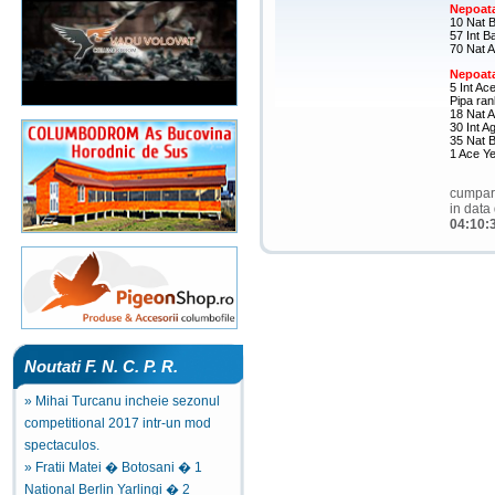
Nepoata
10 Nat 
57 Int B
70 Nat A
Nepoata
5 Int Ac
Pipa ran
18 Nat A
30 Int A
35 Nat 
1 Ace Yea
cumpar
in data
04:10:
Noutati F. N. C. P. R.
» Mihai Turcanu incheie sezonul
competitional 2017 intr-un mod
spectaculos.
» Fratii Matei � Botosani � 1
National Berlin Yarlingi � 2