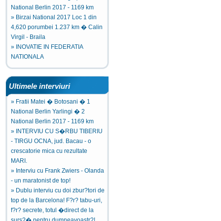
National Berlin 2017 - 1169 km
» Birzai National 2017 Loc 1 din
4,620 porumbei 1.237 km � Calin
Virgil - Braila
» INOVATIE IN FEDERATIA
NATIONALA
Ultimele interviuri
» Fratii Matei � Botosani � 1
National Berlin Yarlingi � 2
National Berlin 2017 - 1169 km
» INTERVIU CU S�RBU TIBERIU
- TIRGU OCNA, jud. Bacau - o
crescatorie mica cu rezultate
MARI.
» Interviu cu Frank Zwiers - Olanda
- un maratonist de top!
» Dublu interviu cu doi zbur?tori de
top de la Barcelona! F?r? tabu-uri,
f?r? secrete, totul �direct de la
surs?� pentru dumneavoastr?!