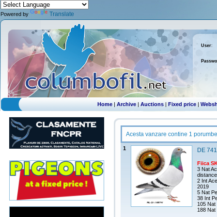
Translate
Powered by
User
:
Passwo
Home
|
Archive
|
Auctions
|
Fixed price
|
Webs
Acesta vanzare contine 1 porumbe
1
DE 741
Fiica S
3 Nat A
distanc
2 Int Ac
2019
5 Nat Pe
38 Int P
105 Nat
188 Nat 