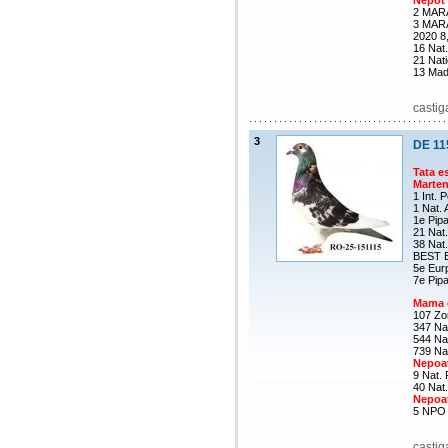
Nepot
2 MARA
3 MAR
2020 8
16 Nat
21 Nat
13 Mad
castig
3
DE 11
Tata e
Marte
1 Int. 
1 Nat. 
1e Pip
21 Nat.
38 Nat
BEST E
5e Eu
7e Pip
Mama e
107 Zo
347 Na
544 Na
739 Na
Nepoa
9 Nat. 
40 Nat
Nepoa
5 NPO 
castig