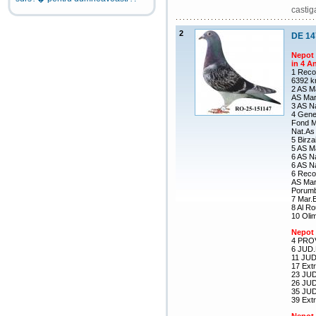
castig
2
DE 14
Nepot 
in 4 A
1 Reco
6392 km
2 AS M
AS Mar
3 AS Na
4 Gene
Fond M
Nat.As 
5 Birza
5 AS M
6 AS Na
6 AS Na
6 Reco
AS Mar.
Porumb
7 Mar.E
8 Al Ro
10 Olim
Nepot
4 PRO
6 JUD
11 JU
17 Ext
23 JU
26 JUD
35 JU
39 Ext