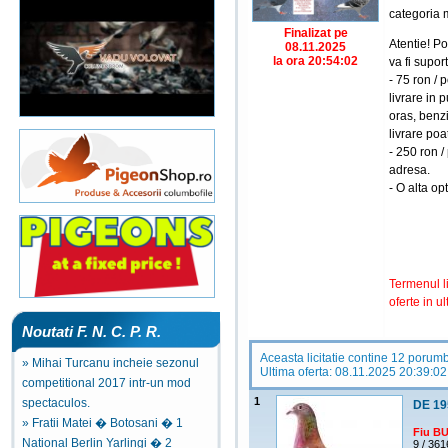
categoria 
Finalizat pe
Atentie! Po
08.11.2025
la ora 20:54:02
va fi supor
- 75 ron / 
livrare in p
oras, benzi
livrare poa
- 250 ron /
adresa.
- O alta op
Termenul li
oferte in ul
Noutati F. N. C. P. R.
Aceasta licitatie contine 12 porum
» Mihai Turcanu incheie sezonul
Ultima oferta: 08.11.2025 20:39:02
competitional 2017 intr-un mod
1
spectaculos.
DE 19
» Fratii Matei � Botosani � 1
Fiu 
National Berlin Yarlingi � 2
9 / 36