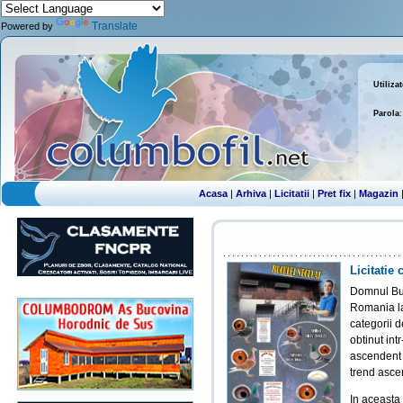
Translate
Powered by
Utiliza
Parola
:
Acasa
|
Arhiva
|
Licitatii
|
Pret fix
|
Magazin
Licitatie
Domnul Buc
Romania la 
categorii 
obtinut intr
ascendent 
trend asce
In aceasta