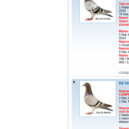
Tata e
1 Nati
2010
76 Nat.
Nepot 
Super 
zburat
Mama 
1 Nat. 
2014
Nepoa
1 Goud
Nepoa
9 Nat.
Mama 
788 / 9
850 / 
castig
8
DE 54
Nepoa
CAMPI
1 Nat.
1 Nat.
Nepoa
und S
1 Nati
1 Inter
Weitst
Stran