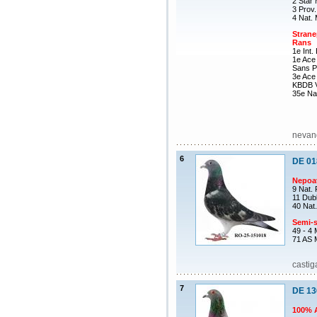
2 Star
3 Prov
4 Nat.
Strane
Rans
1e Int.
1e Ace
Sans P
3e Ace
KBDB V
35e Nat
nevand
6
DE 01
Nepoa
9 Nat. 
11 Dub
40 Nat
Semi-s
49 - 4
71 AS 
castig
7
DE 13
100% A