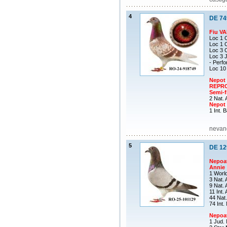
4
DE 74
Fiu V
Loc 1 C
Loc 1 
Loc 3 
Loc 3 J
- Perf
Loc 10
Nepot
REPRO
Semi-
2 Nat. 
Nepot
1 Int. 
nevand
5
DE 12
Nepoa
Annie
1 Worl
3 Nat.
9 Nat. 
11 Int.
44 Nat
74 Int
Nepoa
1 Jud. 