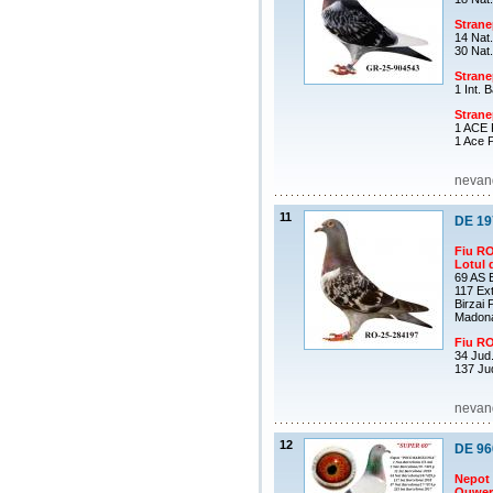
Stran
14 Nat
30 Nat
Stran
1 Int. 
Stran
1 ACE 
1 Ace 
nevand
11
DE 19
Fiu RO
Lotul 
69 AS 
117 Ex
Birzai 
Madona
Fiu RO
34 Jud
137 Ju
nevand
12
DE 96
Nepot
Ouwerk