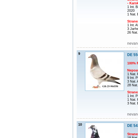
- Kars
1 Int.
2020
1 Nat.
Stran
1 Int. 
3 Jarh
26 Nat.
nevand
9
DE 55
100% 
Nepoa
1 Nat. 
9 Int. 
3 Nat.
28 Nat.
Stran
1 Int. 
1 Nat. 
3 Nat.
nevand
10
DE 54
Stran
18 Nat