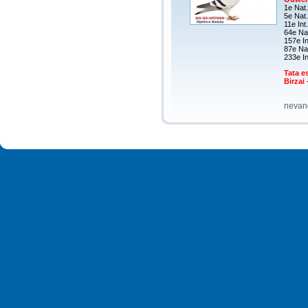
1e Nat
5e Nat.
11e Int
64e Nat
157e In
87e Nat
233e In
Tata es
Birzai 
nevand