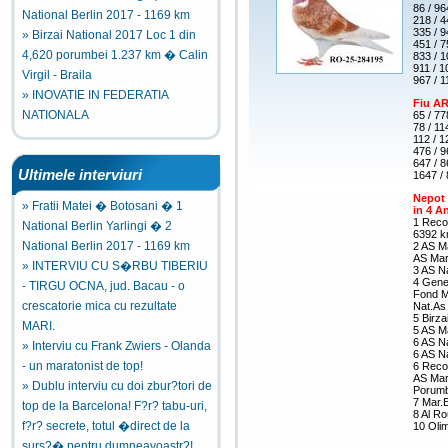
86 / 9
National Berlin 2017 - 1169 km
218 / 4
335 / 
» Birzai National 2017 Loc 1 din
451 / 
4,620 porumbei 1.237 km � Calin
833 / 1
911 / 
Virgil - Braila
967 / 
» INOVATIE IN FEDERATIA
Fiu A
NATIONALA
65 / 77
78 / 1
112 / 
476 / 9
647 / 
Ultimele interviuri
1647 /
Nepot 
» Fratii Matei � Botosani � 1
in 4 A
1 Reco
National Berlin Yarlingi � 2
6392 km
National Berlin 2017 - 1169 km
2 AS M
AS Mar
» INTERVIU CU S�RBU TIBERIU
3 AS Na
4 Gene
- TIRGU OCNA, jud. Bacau - o
Fond M
crescatorie mica cu rezultate
Nat.As 
5 Birza
MARI.
5 AS M
6 AS Na
» Interviu cu Frank Zwiers - Olanda
6 AS Na
- un maratonist de top!
6 Reco
AS Mar.
» Dublu interviu cu doi zbur?tori de
Porumb
7 Mar.E
top de la Barcelona! F?r? tabu-uri,
8 Al Ro
f?r? secrete, totul �direct de la
10 Olim
surs?� pentru dumneavoastr?!