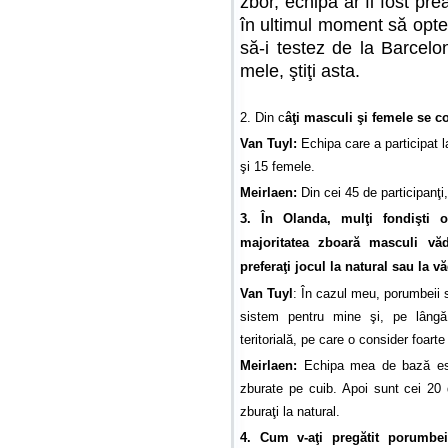
zbor, echipa ar fi fost 
în ultimul moment să opte
să-i testez de la Barcelona
mele, ştiţi asta.
2. Din c
âţi masculi şi femele se 
Van Tuyl:
Echipa care a participat 
şi 15 femele.
Meirlaen:
Din cei 45 de participanţi
3. În Olanda, mulţi fondişti o
majoritatea zboară masculi vă
preferaţi jocul la natural sau la v
Van Tuyl
: În cazul meu, porumbeii 
sistem pentru mine şi, pe lângă 
teritorială, pe care o consider foart
Meirlaen:
Echipa mea de bază este
zburate pe cuib. Apoi sunt cei 20
zburaţi la natural.
4. Cum v-aţi pregătit porumbe