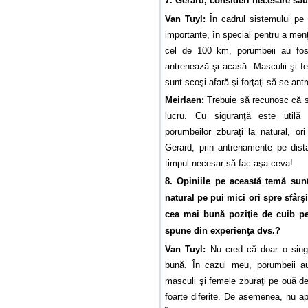
7. Gerard, consideri necesare sa
Van Tuyl:
În cadrul sistemului pe c
importante, în special pentru a menţ
cel de 100 km, porumbeii au fost 
antrenează şi acasă. Masculii şi f
sunt scoşi afară şi forţaţi să se ant
Meirlaen:
Trebuie să recunosc că su
lucru. Cu siguranţă este utilă 
porumbeilor zburaţi la natural, o
Gerard, prin antrenamente pe dis
timpul necesar să fac aşa ceva!
8. Opiniile pe această temă sunt
natural pe pui mici ori spre sfârşi
cea mai bună poziţie de cuib pe
spune din experienţa dvs.?
Van Tuyl:
Nu cred că doar o singu
bună. În cazul meu, porumbeii au 
masculi şi femele zburaţi pe ouă de 1
foarte diferite. De asemenea, nu ap