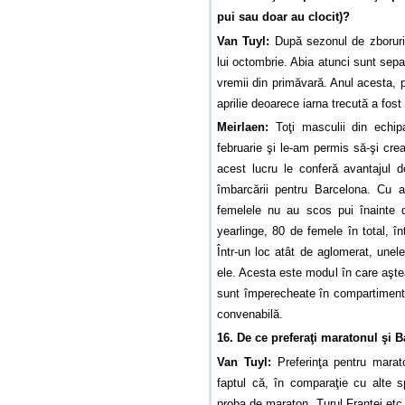
pui sau doar au clocit)?
Van Tuyl:
După sezonul de zboruri,
lui octombrie. Abia atunci sunt sepa
vremii din primăvară. Anul acesta, p
aprilie deoarece iarna trecută a fost
Meirlaen:
Toţi masculii din echip
februarie şi le-am permis să-şi crea
acest lucru le conferă avantajul 
îmbarcării pentru Barcelona. Cu a
femelele nu au scos pui înainte 
yearlinge, 80 de femele în total, î
Într-un loc atât de aglomerat, une
ele. Acesta este modul în care aşte
sunt împerecheate în compartimentul
convenabilă.
16. De ce preferaţi maratonul şi 
Van Tuyl:
Preferinţa pentru marat
faptul că, în comparaţie cu alte s
proba de maraton, Turul Franţei et