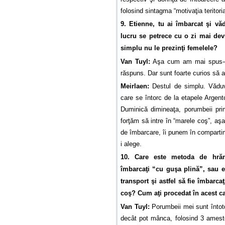
folosind sintagma “motivaţia teritori
9. Etienne, tu ai îmbarcat şi vă
lucru se petrece cu o zi mai dev
simplu nu le prezinţi femelele?
Van Tuyl:
Aşa cum am mai spus-o,
răspuns. Dar sunt foarte curios să
Meirlaen:
Destul de simplu. Văduvi
care se întorc de la etapele Argen
Duminică dimineaţa, porumbeii prim
forţăm să intre în “marele coş”, aş
de îmbarcare, îi punem în compartime
i alege.
10. Care este metoda de hrăn
îmbarcaţi “cu guşa plină”, sau e
transport şi astfel să fie îmbarc
coş? Cum aţi procedat în acest c
Van Tuyl:
Porumbeii mei sunt întotd
decât pot mânca, folosind 3 ameste