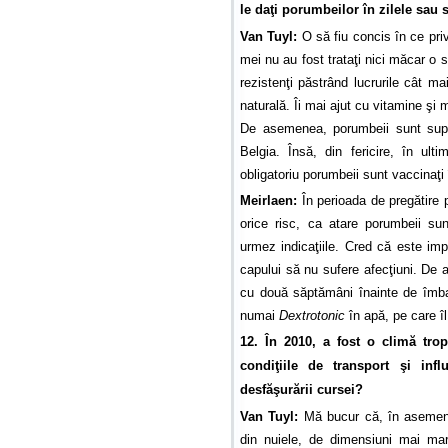
le daţi porumbeilor în zilele sa
Van Tuyl:
O să fiu concis în ce priv
mei nu au fost trataţi nici măcar o
rezistenţi păstrând lucrurile cât m
naturală. Îi mai ajut cu vitamine şi 
De asemenea, porumbeii sunt supu
Belgia. Însă, din fericire, în ult
obligatoriu porumbeii sunt vaccinaţi
Meirlaen:
În perioada de pregătire p
orice risc, ca atare porumbeii sun
urmez indicaţiile. Cred că este imp
capului să nu sufere afecţiuni. De
cu două săptămâni înainte de îmba
numai
Dextrotonic
în apă, pe care îl
12. În 2010, a fost o climă trop
condiţiile de transport şi in
desfăşurării cursei?
Van Tuyl:
Mă bucur că, în asemene
din nuiele, de dimensiuni mai mar