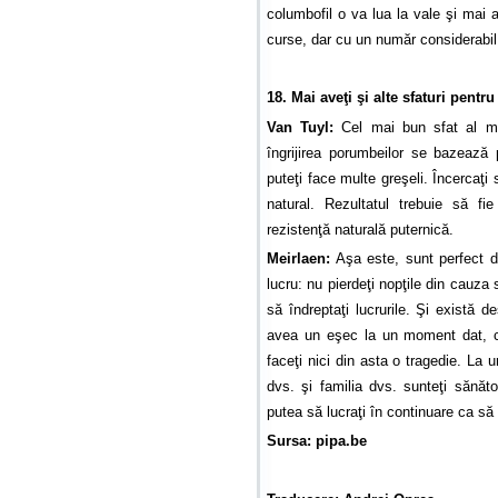
columbofil o va lua la vale şi mai 
curse, dar cu un număr considerabil 
18. Mai aveţi şi alte sfaturi pent
Van Tuyl:
Cel mai bun sfat al meu
îngrijirea porumbeilor se bazează 
puteţi face multe greşeli. Încercaţi 
natural. Rezultatul trebuie să f
rezistenţă naturală puternică.
Meirlaen:
Aşa este, sunt perfect d
lucru: nu pierdeţi nopţile din cauza
să îndreptaţi lucrurile. Şi există d
avea un eşec la un moment dat, c
faceţi nici din asta o tragedie. La
dvs. şi familia dvs. sunteţi sănăto
putea să lucraţi în continuare ca să 
Sursa: pipa.be