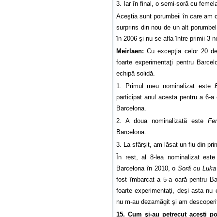
3. Iar în final, o semi-soră cu feme
Aceştia sunt porumbeii în care am ce
surprins din nou de un alt porumbe
în 2006 şi nu se afla între primii 3 n
Meirlaen:
Cu excepţia celor 20 de
foarte experimentaţi pentru Barcel
echipă solidă.
1. Primul meu nominalizat este
participat anul acesta pentru a 6-a
Barcelona.
2. A doua nominalizată este
Fe
Barcelona.
3. La sfârşit, am lăsat un fiu din pr
În rest, al 8-lea nominalizat es
Barcelona în 2010, o
Soră cu Luka
fost îmbarcat a 5-a oară pentru B
foarte experimentaţi, deşi asta nu e
nu m-au dezamăgit şi am descoperit
15. Cum şi-au petrecut aceşti po