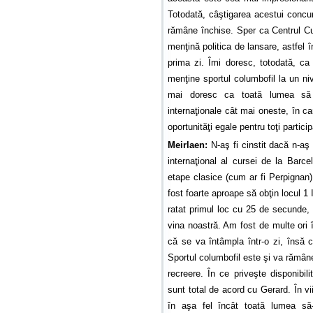
Totodată, câştigarea acestui concurs
rămâne închise. Sper ca Centrul Cur
menţină politica de lansare, astfel
prima zi. Îmi doresc, totodată, ca 
menţine sportul columbofil la un ni
mai doresc ca toată lumea să a
internaţionale cât mai oneste, în car
oportunităţi egale pentru toţi particip
Meirlaen:
N-aş fi cinstit dacă n-aş
internaţional al cursei de la Barcel
etape clasice (cum ar fi Perpignan)
fost foarte aproape să obţin locul 1
ratat primul loc cu 25 de secunde,
vina noastră. Am fost de multe ori î
că se va întâmpla într-o zi, însă 
Sportul columbofil este şi va rămâne
recreere. În ce priveşte disponibili
sunt total de acord cu Gerard. În vi
în aşa fel încât toată lumea să-