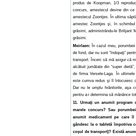
produs de Koopman, 1/3 reproducţ
concurs, amestecul devine din ce 
amestecul Zoontjes. În ultima săpt
amestec Zoontjes şi, în schimbul
grăsimi, administrându-le Brilijant
grăsimi.
Meirlaen:
În cazul meu, porumbeii 
de fond, dar nu sunt “îndopaţi” pent
transport. Încerc să mă asigur că 
alcătuit jumătate din “super dietă
de firma Versele-Laga. În ultimele 
este cumva redus şi îl înlocuiesc 
Dar nu le umplu hrănitorile, aşa cu
pentru a-i determina să mănânce tot
11. Urmaţi un anumit program d
marele concurs? Sau porumbeii
anumit medicament pe care îl 
gândesc la o tabletă împotriva 
coşul de transport)? Există anum