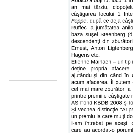
Rodico
a obţinut locul 1 I
an mai târziu, clopoţel
câştigarea locului 1 In
Foppe
, după ce deja câşt
Ruffec la jumătatea anilo
baza suşei Steenberg (d
descendenţi din zburător
Ernest, Anton Ligtenber
Hagens etc.
Etienne Mairlaen
– un tip 
deţine propria afacere î
ajutându-şi din când în 
acum afacerea. Îl putem 
cel mai mare zburător la 
printre premiile câştigate
AS Fond KBDB 2008 şi lo
Şi vechea distincţie “Ari
un premiu la care mulţi do
I-am întrebat pe aceşti 
care au acordat-o porumbe