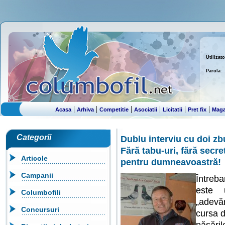
Utilizato
Parola
:
|
|
|
|
|
|
Acasa
Arhiva
Competitie
Asociatii
Licitatii
Pret fix
Maga
Categorii
Dublu interviu cu doi zb
Fără tabu-uri, fără secre
Articole
pentru dumneavoastră!
Campanii
Întreb
este 
Columbofili
„adevă
Concursuri
cursa d