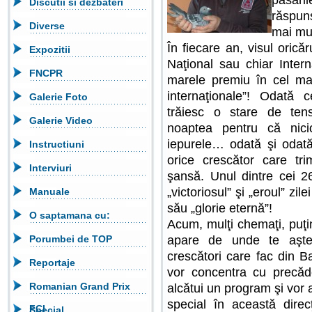
păsări
Discutii si dezbateri
răspuns
Diverse
mai mul
În fiecare an, visul orică
Expozitii
Naţional sau chiar Inter
FNCPR
marele premiu în cel mai 
internaţionale”! Odată 
Galerie Foto
trăiesc o stare de ten
Galerie Video
noaptea pentru că nici
iepurele… odată şi odată
Instructiuni
orice crescător care tr
Interviuri
şansă. Unul dintre cei 2
„victoriosul” şi „eroul” zile
Manuale
său „glorie eternă”!
O saptamana cu:
Acum, mulţi chemaţi, puţini
Porumbei de TOP
apare de unde te aştep
crescători care fac din Ba
Reportaje
vor concentra cu precăd
Romanian Grand Prix
alcătui un program şi vor
special în această direc
FCI
Special