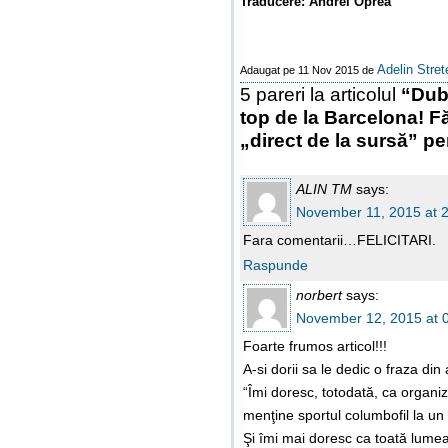
Traducere: Andrei Oprea
Adelin Stret
Adaugat pe 11 Nov 2015 de
5 pareri la articolul
“Dubl
top de la Barcelona! Făr
„direct de la sursă” 
ALIN TM
says:
November 11, 2015 at 
Fara comentarii…FELICITARI.
Raspunde
norbert
says:
November 12, 2015 at 
Foarte frumos articol!!!
A-si dorii sa le dedic o fraza din
“Îmi doresc, totodată, ca organiz
menţine sportul columbofil la un 
Şi îmi mai doresc ca toată lumea