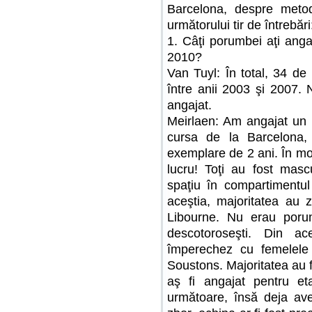
Barcelona, despre metode
următorului tir de întrebări
1. Câţi porumbei aţi anga
2010?
Van Tuyl: În total, 34 de
între anii 2003 şi 2007.
angajat.
Meirlaen: Am angajat un 
cursa de la Barcelona,
exemplare de 2 ani. În mo
lucru! Toţi au fost masc
spaţiu în compartimentul 
aceştia, majoritatea au 
Libourne. Nu erau poru
descotoroseşti. Din ac
împerechez cu femelele
Soustons. Majoritatea au f
aş fi angajat pentru e
următoare, însă deja ave