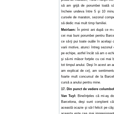
să am grijă de porumbei toată s
încheie undeva între 5 şi 10 minut
cursele de maraton, sezonul compet
să dedic mai mult timp familiei.
Meirlaen:
În primii ani după ce m-
cei mai buni porumbei pentru Barce
ce să-ţi pui toate ouăle în acelaşi
varii motive, atunci întreg sezonu
pe echipe, astfel încât să am o echi
şi să-mi măsor forţele cu cei mai 
tot timpul anului. Deşi în acest an 
am explicat de ce), am sentimentu
foarte mult concursul de la Barc
cursă a anului pentru mine.
17. Din punct de vedere columbofil
Van Tuyl:
Bineînţeles că mi-aş do
Barcelona, deşi sunt conştient că
această ocazie şi să-l felicit pe câş
aceasta este cea mai impresionant