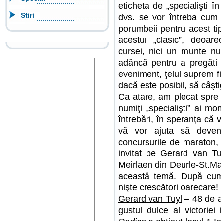
eticheta de „specialişti î
Stiri
dvs. se vor întreba cum î
porumbeii pentru acest t
acestui „clasic”, deoar
cursei, nici un munte nu
adâncă pentru a pregăti 
eveniment, ţelul suprem fi
dacă este posibil, să câşt
Ca atare, am plecat spre 
numiţi „specialişti” ai m
întrebări, în speranţa că v
vă vor ajuta să deveni
concursurile de maraton,
invitat pe Gerard van Tu
Meirlaen din Deurle-St.Ma
această temă. După cum
nişte crescători oarecare!
Gerard van Tuyl
– 48 de a
gustul dulce al victorie