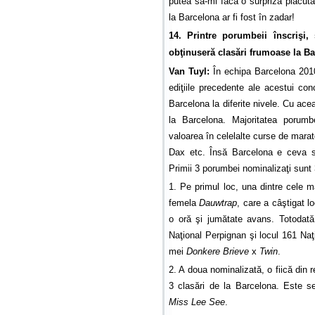
putea să-mi facă o surpriză plăcută. 
la Barcelona ar fi fost în zadar!
14. Printre porumbeii înscrişi, 
obţinuseră clasări frumoase la Ba
Van Tuyl:
În echipa Barcelona 2010
ediţiile precedente ale acestui con
Barcelona la diferite nivele. Cu ace
la Barcelona. Majoritatea porumb
valoarea în celelalte curse de marat
Dax etc. Însă Barcelona e ceva s
Primii 3 porumbei nominalizaţi sunt
1. Pe primul loc, una dintre cele 
femela
Dauwtrap
, care a câştigat l
o oră şi jumătate avans. Totodată
Naţional Perpignan şi locul 161 Naţ
mei
Donkere Brieve
x
Twin
.
2. A doua nominalizată, o fiică di
3 clasări de la Barcelona. Este s
Miss Lee See
.