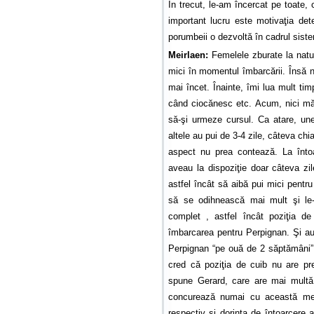
În trecut, le-am încercat pe toate, 
important lucru este motivaţia dete
porumbeii o dezvoltă în cadrul sistem
Meirlaen:
Femelele zburate la natur
mici în momentul îmbarcării. Însă n
mai încet. Înainte, îmi lua mult ti
când ciocănesc etc. Acum, nici mă
să-şi urmeze cursul. Ca atare, unel
altele au pui de 3-4 zile, câteva chi
aspect nu prea contează. La înto
aveau la dispoziţie doar câteva zi
astfel încât să aibă pui mici pentr
să se odihnească mai mult şi le
complet , astfel încât poziţia d
îmbarcarea pentru Perpignan. Şi au
Perpignan “pe ouă de 2 săptămâni” 
cred că poziţia de cuib nu are pr
spune Gerard, care are mai multă 
concurează numai cu această me
respectiv şi dorinţa de întoarcere