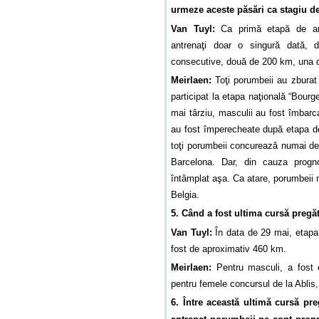
urmeze aceste păsări ca stagiu de
Van Tuyl:
Ca primă etapă de ant
antrenaţi doar o singură dată,
consecutive, două de 200 km, una 
Meirlaen:
Toţi porumbeii au zburat 
participat la etapa naţională “Bourg
mai târziu, masculii au fost îmbarc
au fost împerecheate după etapa de
toţi porumbeii concurează numai de 
Barcelona. Dar, din cauza progn
întâmplat aşa. Ca atare, porumbeii nu
Belgia.
5. Când a fost ultima cursă pregă
Van Tuyl:
În data de 29 mai, etapa 
fost de aproximativ 460 km.
Meirlaen:
Pentru masculi, a fost e
pentru femele concursul de la Ablis,
6. Între această ultimă cursă pre