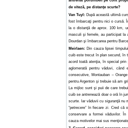
antrenat porumbeii pe cont propri
de viteză, pe distanţe scurte?
Van Tuyl:
După această ultimă curs
fost îmbarcaţi pentru nici o cursă. 
la o distanţă de aprox. 100 km, un
masculi şi femele, au participat la
Dourdan şi îmbarcarea pentru Barce
Meirlaen:
Din cauza lipsei timpului
cuib este trecut în plan secund, în 
acord toată atenţia, în special pri
aglomerată pentru văduvi, când e
consecutive, Montauban – Orange –
pentru Argenton şi trebuie să am gri
La mijloc sunt şi puii de care treb
cuib se antrenează doar o oră în juru
scurte. Iar văduvii cu siguranţă nu 
“petrecere” în fiecare zi. Cred că
conservare a formei văduvilor. În 
cauza motivelor mai sus menţionate 