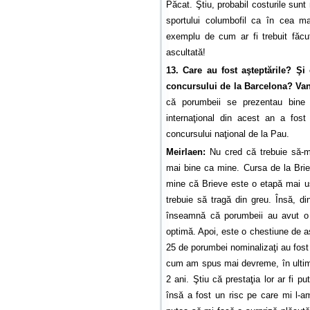
Păcat. Ştiu, probabil costurile sunt 
sportului columbofil ca în cea m
exemplu de cum ar fi trebuit făcu
ascultată!
13. Care au fost aşteptările? Şi
concursului de la Barcelona? Van
că porumbeii se prezentau bine 
internaţional din acest an a fost
concursului naţional de la Pau.
Meirlaen:
Nu cred că trebuie să-mi
mai bine ca mine. Cursa de la Brieve
mine că Brieve este o etapă mai uş
trebuie să tragă din greu. Însă, d
înseamnă că porumbeii au avut o s
optimă. Apoi, este o chestiune de 
25 de porumbei nominalizaţi au fost
cum am spus mai devreme, în ultimă
2 ani. Ştiu că prestaţia lor ar fi p
însă a fost un risc pe care mi l-a