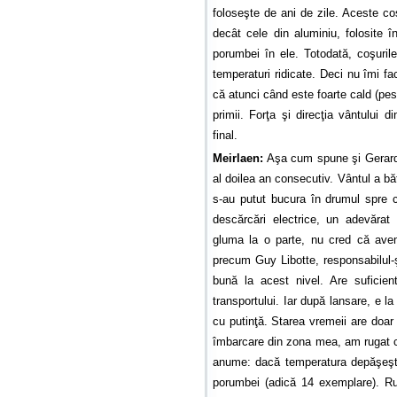
foloseşte de ani de zile. Aceste c
decât cele din aluminiu, folosite î
porumbei în ele. Totodată, coşuril
temperaturi ridicate. Deci nu îmi fac
că atunci când este foarte cald (pe
primii. Forţa şi direcţia vântului d
final.
Meirlaen:
Aşa cum spune şi Gerard, 
al doilea an consecutiv. Vântul a bă
s-au putut bucura în drumul spre ca
descărcări electrice, un adevărat
gluma la o parte, nu cred că ave
precum Guy Libotte, responsabilul-ş
bună la acest nivel. Are suficient
transportului. Iar după lansare, e 
cu putinţă. Starea vremeii are doar 
îmbarcare din zona mea, am rugat c
anume: dacă temperatura depăşeşte
porumbei (adică 14 exemplare). Ru