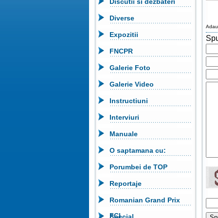
Discutii si dezbateri
Diverse
Adau
Expozitii
Spu
FNCPR
Galerie Foto
Galerie Video
Instructiuni
Interviuri
Manuale
O saptamana cu:
Porumbei de TOP
Reportaje
Romanian Grand Prix
FCI
Special