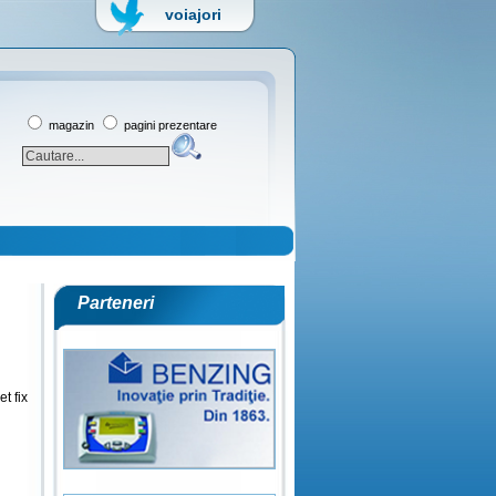
voiajori
magazin
pagini prezentare
Parteneri
t fix