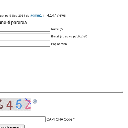
admin1
| 4,147 views
gat pe 5 Sep 2014 de
|
ne-ti parerea
Nume (*)
E-mail (nu se va publica) (*)
Pagina web
CAPTCHA Code
*