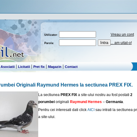
Vreau un cont
Utilizator
:
... am uitat-o!
Parola
:
|
|
|
|
|
Asociatii
Licitatii
Pret fix
Magazin
Contact
umbei Originali Raymund Hermes la sectiunea PREX FIX.
La sectiunea
PREX FIX
a site-ului nostru au fost postati
2
porumbei
originali
Raymund Hermes
–
Germania
.
Pentru cei interesati dati click
AICI
sau intrati la sectiunea pre
a site-ului.