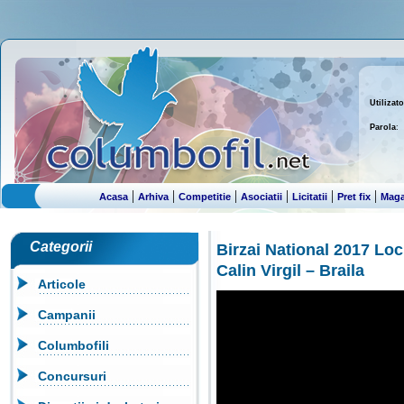
Utilizato
Parola
:
|
|
|
|
|
|
Acasa
Arhiva
Competitie
Asociatii
Licitatii
Pret fix
Maga
Categorii
Birzai National 2017 Lo
Calin Virgil – Braila
Articole
Campanii
Columbofili
Concursuri