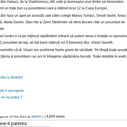
Călin Habaci, de la Vladimirescu, AR, este și dumnealui unul dintre cei binevoitori,
ind un frate bun cu porumbelul care a obținut locul 12 la Cupa Europei.
Călin face un apel pe această cale către colegii Marius Tunduc, Onodi Vasile, Ionuț
ă, Marta Daniel, Stan+Ilie și Zeno Steibinder să ofere fiecare câte un porumbel de
ate.
ul nostru e ca pe mijlocul săptămânii viitoare să putem lansa o licitație cu aproxima
 porumbei de top, iar toți banii obținuți vor fi transmiși dlui. Vlasin Gavrilă.
eamintim că dl. Vlașin are probleme foarte grave de sănătate. Pe lângă toate acest
cătoria și porumbeii i-au ars în întregime săptămâna trecută. Toate detaliile le aveți
diu la Bistrita!!
ste-ti aproapele
 eu aș putea ?
admin
| 4,659 views
gat pe 23 Feb 2012 de
|
ne-ti parerea