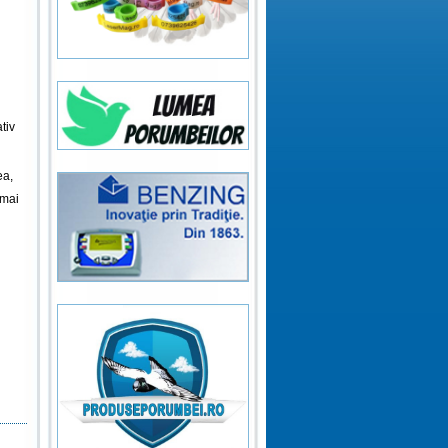
tiv
ea,
 mai