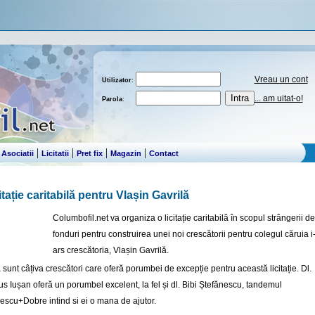
Vreau un cont
Utilizator
:
... am uitat-o!
Parola
:
|
|
|
|
|
Asociatii
Licitatii
Pret fix
Magazin
Contact
itație caritabilă pentru Vlașin Gavrilă
Columbofil.net va organiza o licitație caritabilă în scopul strângerii de
fonduri pentru construirea unei noi crescătorii pentru colegul căruia i
ars crescătoria, Vlașin Gavrilă.
 sunt câțiva crescători care oferă porumbei de excepție pentru această licitație. Dl.
us Iușan oferă un porumbel excelent, la fel și dl. Bibi Ștefănescu, tandemul
escu+Dobre intind si ei o mana de ajutor.