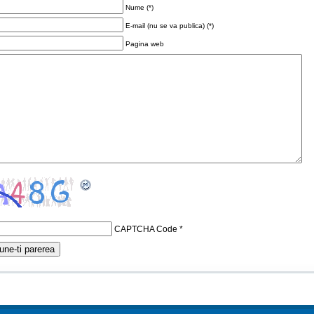
Nume (*)
E-mail (nu se va publica) (*)
Pagina web
CAPTCHA Code
*