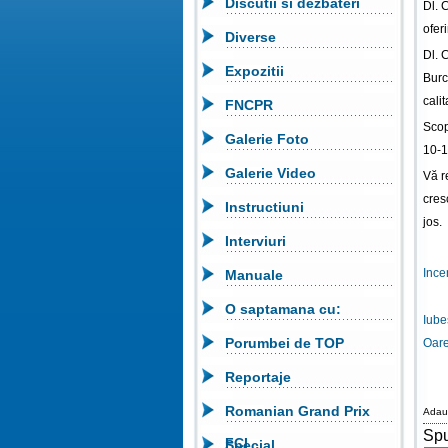
Discutii si dezbateri
Dl. 
ofer
Diverse
Dl. 
Expozitii
Burc
calit
FNCPR
Scop
Galerie Foto
10-12
Galerie Video
Vă r
cres
Instructiuni
jos.
Interviuri
Incen
Manuale
O saptamana cu:
Iube
Porumbei de TOP
Oare
Reportaje
Romanian Grand Prix
Adau
Spu
FCI
Special