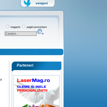
voiajori
magazin
pagini prezentare
Parteneri
-a