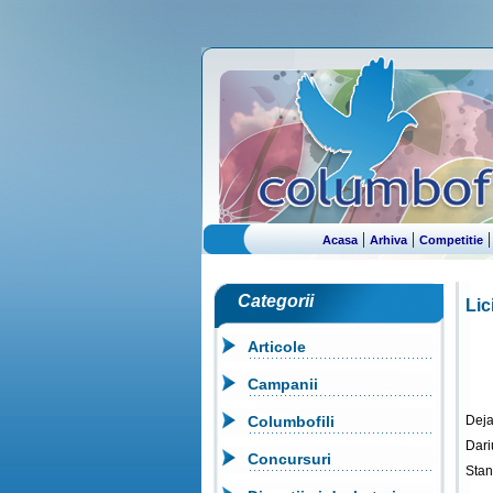
|
|
Acasa
Arhiva
Competitie
Categorii
Lic
Articole
Campanii
Columbofili
Deja
Dari
Concursuri
Stan